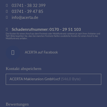
03741 - 38 32 399
03741 - 39 47 85
info@acerta.de
Schadenrufnummer:
0170 - 29 51 103
Die Kosten für einen Anruf aus dem Festnetz oder Mobilfunknetz variieren je nach Ihren Anbieter und
Tarif. Bitte beachten Sie, dass bei manchen Festnetz-Tarifen zusätzliche Kosten für einen Anruf in das
Mobilfunknetz anfallen.
ACERTA auf Facebook
Kontakt abspeichern
ACERTA Maklerunion GmbH.vcf
(546,0 Byte)
Bewertungen