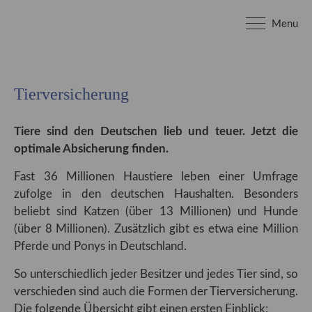
Menu
Login
Benutzername
Tierversicherung
Tiere sind den Deutschen lieb und teuer. Jetzt die
Passwort
optimale Absicherung finden.
Fast 36 Millionen Haustiere leben einer Umfrage
zufolge in den deutschen Haushalten. Besonders
beliebt sind Katzen (über 13 Millionen) und Hunde
Anmelden
(über 8 Millionen). Zusätzlich gibt es etwa eine Million
Pferde und Ponys in Deutschland.
Register
|
Lost your password?
So unterschiedlich jeder Besitzer und jedes Tier sind, so
Support
verschieden sind auch die Formen der Tierversicherung.
Die folgende Übersicht gibt einen ersten Einblick: