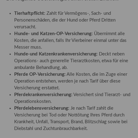
Lorem ipsum dolor sit amet:
Tierhaftpflicht:
Zahlt für Vermögens-, Sach- und
Personenschäden, die der Hund oder Pferd Dritten
verursacht.
24h
/ 365days
Hunde- und Katzen-OP-Versicherung:
Übernimmt alle
Kosten, die anfallen, falls Ihr Vierbeiner einmal unter das
Messer muss.
Hunde-und Katzenkrankenversicherung:
Deckt neben
We offer support for our customers
Operations- auch generelle Tierarztkosten, etwa für eine
Mon - Fri 8:00am - 5:00pm
(GMT +1)
ambulante Behandlung, ab.
Get in touch
Pferde OP-Versicherung:
Alle Kosten, die im Zuge einer
Operation entstehen, werden je nach Tarif über diese
Cybersteel Inc.
Versicherung erstattet.
Pferdekrankenversicherung:
Versichert sind Tierarzt- und
376-293 City Road, Suite 600
Operationskosten.
San Francisco, CA 94102
Pferdelebensversicherung:
Je nach Tarif zahlt die
Versicherung bei Tod oder Nottötung Ihres Pferd durch
Krankheit, Unfall, Transport, Brand, Blitzschlag sowie bei
Have any questions?
Diebstahl und Zuchtunbrauchbarkeit.
+44 1234 567 890