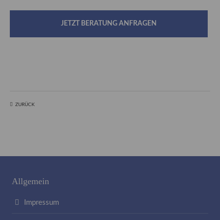
Drop us a line
JETZT BERATUNG ANFRAGEN
info@yourdomain.com
About us
Lorem ipsum dolor sit amet, consectetuer
adipiscing elit.
ZURÜCK
Aenean commodo ligula eget dolor. Aenean
massa. Cum sociis natoque penatibus et magnis
dis parturient montes, nascetur ridiculus mus.
Donec quam felis, ultricies nec.
Allgemein
Facebook
Impressum