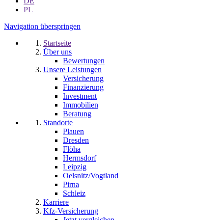
DE
PL
Navigation überspringen
Startseite
Über uns
Bewertungen
Unsere Leistungen
Versicherung
Finanzierung
Investment
Immobilien
Beratung
Standorte
Plauen
Dresden
Flöha
Hermsdorf
Leipzig
Oelsnitz/Vogtland
Pirna
Schleiz
Karriere
Kfz-Versicherung
Jetzt vergleichen