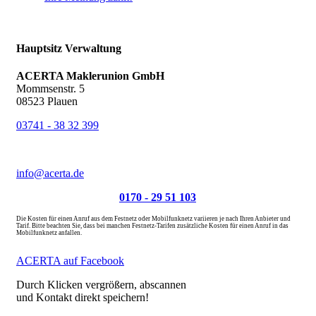
Hauptsitz Verwaltung
ACERTA Maklerunion GmbH
Mommsenstr. 5
08523 Plauen
03741 - 38 32 399
03741 - 39 47 85
info@acerta.de
Schadenrufnummer:
0170 - 29 51 103
Die Kosten für einen Anruf aus dem Festnetz oder Mobilfunknetz variieren je nach Ihren Anbieter und
Tarif. Bitte beachten Sie, dass bei manchen Festnetz-Tarifen zusätzliche Kosten für einen Anruf in das
Mobilfunknetz anfallen.
ACERTA auf Facebook
Durch Klicken ver­größern, ab­scannen
und Kontakt direkt speichern!