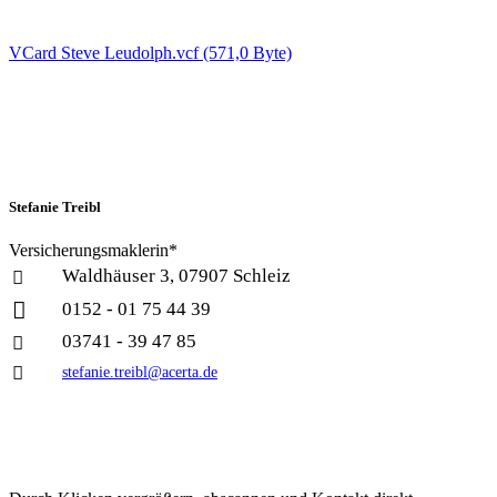
VCard Steve Leudolph.vcf
(571,0 Byte)
Stefanie Treibl
Versicherungsmaklerin*
Waldhäuser 3, 07907 Schleiz


0152 - 01 75 44 39
03741 - 39 47 85


stefanie.treibl@acerta.de