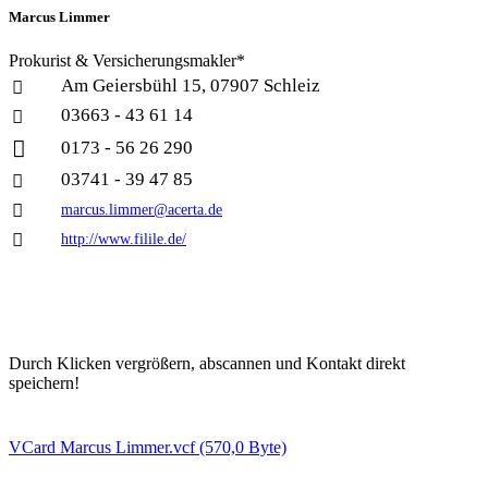
Marcus Limmer
Prokurist & Versicherungsmakler*
Am Geiersbühl 15, 07907 Schleiz

03663 - 43 61 14


0173 - 56 26 290
03741 - 39 47 85


marcus.limmer@acerta.de

http://www.filile.de/
Durch Klicken ver­größern, ab­scannen und Kontakt direkt
speichern!
VCard Marcus Limmer.vcf
(570,0 Byte)