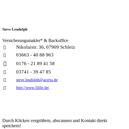
Steve Leudolph
Versicherungsmakler* & Backoffice
Nikolaistr. 36, 07909 Schleiz

03663 - 40 88 963


0176 - 21 89 41 58
03741 - 39 47 85


steve.leudolph@acerta.de

http://www.filile.de/
Durch Klicken ver­größern, ab­scannen und Kontakt direkt
speichern!