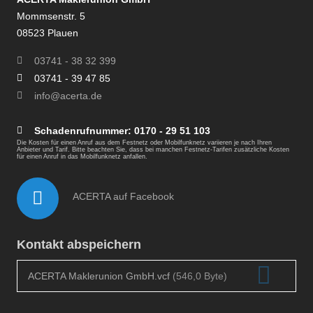
Mommsenstr. 5
08523 Plauen
03741 - 38 32 399
03741 - 39 47 85
info@acerta.de
Schadenrufnummer:
0170 - 29 51 103
Die Kosten für einen Anruf aus dem Festnetz oder Mobilfunknetz variieren je nach Ihren
Anbieter und Tarif. Bitte beachten Sie, dass bei manchen Festnetz-Tarifen zusätzliche Kosten
für einen Anruf in das Mobilfunknetz anfallen.
ACERTA auf Facebook
Kontakt abspeichern
ACERTA Maklerunion GmbH.vcf
(546,0 Byte)