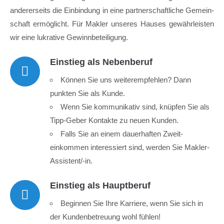
Lorem ipsum dolor sit amet:
anderer­seits die Einbindung in eine partner­schaftliche Gemein­
schaft ermöglicht. Für Makler unseres Hauses gewähr­leisten
wir eine lukrative Gewinn­beteiligung.
24h
/ 365days
Einstieg als Nebenberuf
Können Sie uns weiter­empfehlen? Dann
We offer support for our customers
Mon - Fri 8:00am - 5:00pm
(GMT +1)
punkten Sie als Kunde.
Wenn Sie kommunikativ sind, knüpfen Sie als
Get in touch
Tipp-Geber Kontakte zu neuen Kunden.
Falls Sie an einem dauer­haften Zweit­
Cybersteel Inc.
376-293 City Road, Suite 600
einkommen interessiert sind, werden Sie Makler-
San Francisco, CA 94102
Assistent/-in.
Einstieg als Hauptberuf
Have any questions?
+44 1234 567 890
Beginnen Sie Ihre Karriere, wenn Sie sich in
der Kunden­betreuung wohl fühlen!
Drop us a line