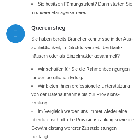
Sie besitzen Führungs­talent? Dann starten Sie
info@yourdomain.com
in unsere Manager­karriere.
About us
Quereinstieg
Lorem ipsum dolor sit amet, consectetuer
Sie haben bereits Branchen­kenntnisse in der Aus­
adipiscing elit.
schließ­lichkeit, im Struktur­vertrieb, bei Bank­
Aenean commodo ligula eget dolor. Aenean massa.
häusern oder als Einzel­makler gesammelt?
Cum sociis natoque penatibus et magnis dis parturient
montes, nascetur ridiculus mus. Donec quam felis,
Wir schaffen für Sie die Rahmen­bedingungen
ultricies nec.
für den beruflichen Erfolg.
Facebook
Wir bieten Ihnen professionelle Unter­stützung
von der Daten­auf­nahme bis zur Provisions­
zahlung.
Im Vergleich werden uns immer wieder eine
über­durch­schnittliche Provisions­zahlung sowie die
Gewähr­leistung weiterer Zusatz­leistungen
bestätigt.