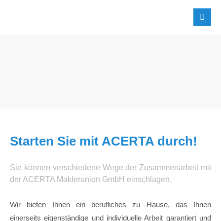
Login
Benutzername
Passwort
Starten Sie mit ACERTA durch!
Anmelden
Sie können verschiedene Wege der Zusammen­arbeit mit
der ACERTA Maklerunion GmbH einschlagen.
Register
|
Lost your password?
Support
Wir bieten Ihnen ein berufliches zu Hause, das Ihnen
einerseits eigen­ständige und individuelle Arbeit garantiert und