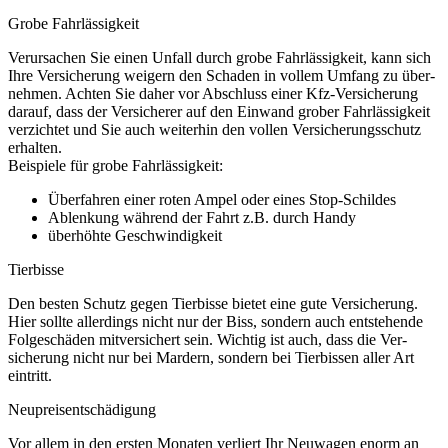
Grobe Fahrlässigkeit
Verursachen Sie einen Unfall durch grobe Fahr­lässig­keit, kann sich
Ihre Ver­sicher­ung weigern den Schaden in vollem Umfang zu über­
nehmen. Achten Sie daher vor Ab­schluss einer Kfz-Ver­sicher­ung
darauf, dass der Versicherer auf den Einwand grober Fahr­lässig­keit
verzichtet und Sie auch weiter­hin den vollen Ver­sicherungs­schutz
erhalten.
Beispiele für grobe Fahr­lässig­keit:
Überfahren einer roten Ampel oder eines Stop-Schildes
Ablenkung während der Fahrt z.B. durch Handy
überhöhte Geschwindigkeit
Tierbisse
Den besten Schutz gegen Tier­bisse bietet eine gute Ver­sicher­ung.
Hier sollte allerdings nicht nur der Biss, sondern auch ent­stehende
Folge­schäden mit­ver­sichert sein. Wichtig ist auch, dass die Ver­
sicherung nicht nur bei Mardern, sondern bei Tier­bissen aller Art
eintritt.
Neupreisentschädigung
Vor allem in den ersten Monaten verliert Ihr Neu­wagen enorm an