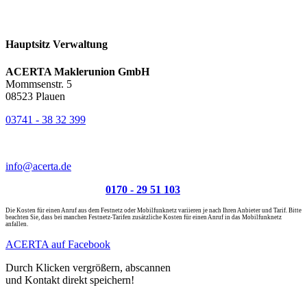
Hauptsitz Verwaltung
ACERTA Maklerunion GmbH
Mommsenstr. 5
08523 Plauen
03741 - 38 32 399
03741 - 39 47 85
info@acerta.de
Schadenrufnummer:
0170 - 29 51 103
Die Kosten für einen Anruf aus dem Festnetz oder Mobilfunknetz variieren je nach Ihren Anbieter und Tarif. Bitte
beachten Sie, dass bei manchen Festnetz-Tarifen zusätzliche Kosten für einen Anruf in das Mobilfunknetz
anfallen.
ACERTA auf Facebook
Durch Klicken ver­größern, ab­scannen
und Kontakt direkt speichern!