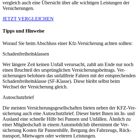
vergleich auch eine Übersicht über alle wichtigen Leistungen der
Versicherungen.
JETZT VERGLEICHEN
Tipps und Hinweise
Worauf Sie beim Abschluss einer Kfz-Versicherung achten sollten:
Schadenfreiheitsklassen
Wer längere Zeit keinen Unfall verursacht, zahlt am Ende nur noch
einen Bruch­teil des ursprünglichen Ver­sicher­ungs­beitrags. Ver­
sicher­ungen belohnen das unfall­freie Fahren mit der entsprechenden
Schaden­frei­heits­klasse (SF-Klasse). Diese bleibt selbst beim
Wechsel der Versicherung gleich.
Autoschutzbrief
Die meisten Ver­sicherungs­gesell­schaften bieten neben der KFZ-Ver­
sicher­ung auch eine Auto­schutz­brief. Dieser bietet Ihnen im In- und
Ausland eine schnelle Hilfe bei Pannen und Unfällen. Ähnlich zu
einer Mit­glied­schaft in einem Auto­mobil­club übernimmt die Ver­
sicher­ung Kosten für Pannen­hilfe, Bergung des Fahr­zeugs, Rück­
trans­port, Miet­wagen oder weiteren Leistungen.