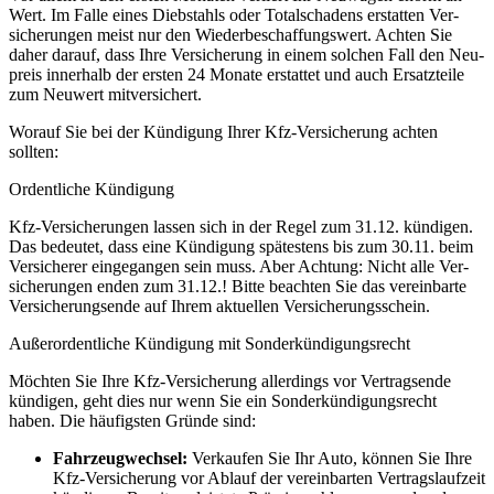
Wert. Im Falle eines Dieb­stahls oder Total­schadens erstatten Ver­
sicher­ungen meist nur den Wieder­be­schaff­ungs­wert. Achten Sie
daher darauf, dass Ihre Ver­sicher­ung in einem solchen Fall den Neu­
preis innerhalb der ersten 24 Monate erstattet und auch Ersatz­teile
zum Neu­wert mitversichert.
Worauf Sie bei der Kündigung Ihrer Kfz-Versicherung achten
sollten:
Ordentliche Kündigung
Kfz-Versicherungen lassen sich in der Regel zum 31.12. kündigen.
Das bedeutet, dass eine Kündigung spätestens bis zum 30.11. beim
Versicherer einge­gangen sein muss. Aber Achtung: Nicht alle Ver­
sicher­ungen enden zum 31.12.! Bitte beachten Sie das verein­barte
Ver­sicher­ungs­ende auf Ihrem aktuellen Versicherungs­schein.
Außerordentliche Kündigung mit Sonderkündigungsrecht
Möchten Sie Ihre Kfz-Versicherung aller­dings vor Vertrags­ende
kündigen, geht dies nur wenn Sie ein Sonder­kündigungs­recht
haben. Die häufigsten Gründe sind:
Fahrzeug­wechsel:
Verkaufen Sie Ihr Auto, können Sie Ihre
Kfz-Versicherung vor Ablauf der verein­barten Vertrags­laufzeit