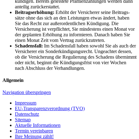
kündigen. Bereits geleistete Prämien­zahlungen werden dann
anteilig zurückerstattet.
Beitrags­erhöhung:
Erhöht der Versicherer seine Beitrags­
sätze ohne das sich an den Leistungen etwas ändert, haben
Sie das Recht zur außer­ordentlichen Kündigung. Die
Versicherung ist verpflichtet, Sie mindestens einen Monat vor
der geplanten Erhöhung zu informieren. Danach haben Sie
einen Monat Zeit vom Vertrag zurückzutreten.
Schadensfall:
Im Schadens­fall haben sowohl Sie als auch der
Versicherer ein Sonder­kündigungs­recht. Ungeachtet dessen,
ob die Versicherung die Regulierung des Schadens übernimmt
oder nicht, beginnt die Kündigungs­frist von vier Wochen
nach Abschluss der Verhandlungen.
Allgemein
Navigation überspringen
Impressum
EU-Transparenzverordnung (TVO)
Datenschutz
Sitemap
Aktuelle Informationen
Termin vereinbaren
Ihre Meinung zählt!