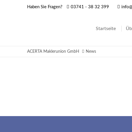
Haben Sie Fragen?
03741 - 38 32 399
info@
Login
Supp
Startseite
Üb
Benutzername
Lorem i
ACERTA Maklerunion GmbH
News
2
Passwort
Anmelden
We offer
Mon - F
Register
|
Lost your password?