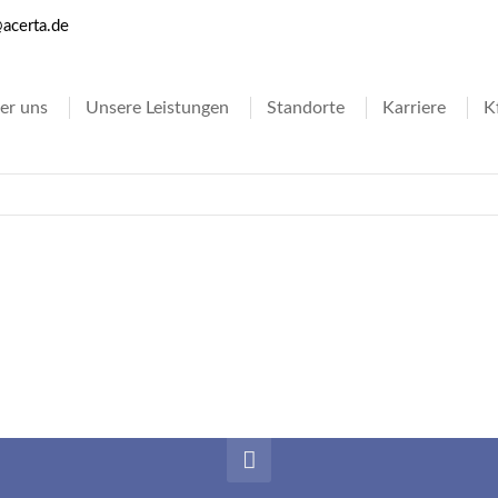
acerta.de
ort
Get in touch
er uns
Unsere Leistungen
Standorte
Karriere
K
psum dolor sit amet:
Cybersteel Inc.
376-293 City Road, Suite 
San Francisco, CA 94102
4h
/ 365days
Have any questions?
+44 1234 567 890
Drop us a line
 support for our customers
info@yourdomain.com
ri 8:00am - 5:00pm
(GMT +1)