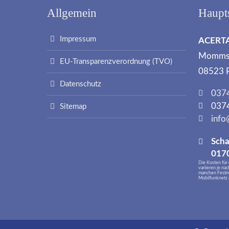
Allgemein
Haupt
Impressum
ACERTA
Mommse
EU-Transparenzverordnung (TVO)
08523 
Datenschutz
0374
0374
Sitemap
info
Sch
0170
Die Kosten für
variieren je nac
manchen Festnet
Mobilfunknetz a