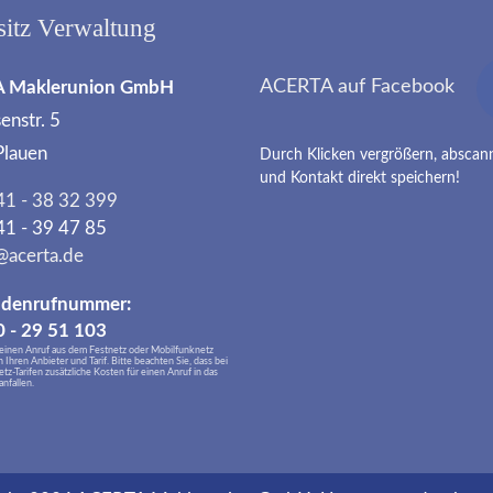
sitz Verwaltung
ACERTA auf Facebook
 Maklerunion GmbH
nstr. 5
Plauen
Durch Klicken ver­größern, ab­sca
und Kontakt direkt speichern!
1 - 38 32 399
1 - 39 47 85
@acerta.de
adenrufnummer:
 - 29 51 103
 einen Anruf aus dem Festnetz oder Mobilfunknetz
h Ihren Anbieter und Tarif. Bitte beachten Sie, dass bei
z-Tarifen zusätzliche Kosten für einen Anruf in das
nfallen.